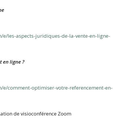
 la vente en ligne
 14h à 16h
/e/les-aspects-juridiques-de-la-vente-en-ligne-
 en ligne ?
 10h à 12h
m/e/comment-optimiser-votre-referencement-en-
ication de visioconférence Zoom