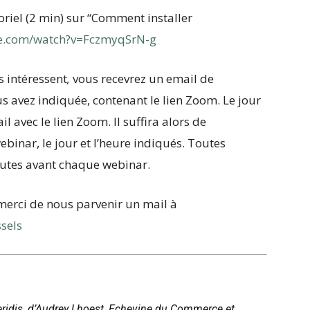
oriel (2 min) sur “Comment installer
e.com/watch?v=FczmyqSrN-g
s intéressent
,
vous recevrez un email de
s avez indiquée, contenant le lien Zoom. Le jour
 avec le lien Zoom. Il suffira alors de
ebinar, le jour et l’heure indiqués. Toutes
inutes avant chaque webinar.
merci de nous parvenir un mail à
sels
keridis, d’Audrey Lhoest, Echevine du Commerce et