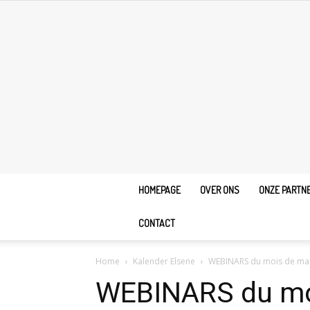
HOMEPAGE
OVER ONS
ONZE PARTN
CONTACT
Home
Kalender Elsene
WEBINARS du mois de ma
WEBINARS du mo