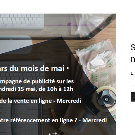
–
S
n
Em
Ondernemen
XXL