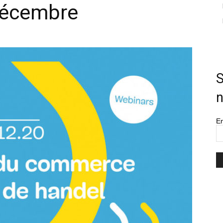
décembre
–
S
n
Em
Ondernemen
XXL