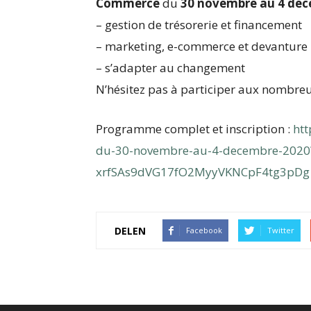
Commerce
du
30 novembre au 4 dé
– gestion de trésorerie et financement
– marketing, e-commerce et devanture
–
s’adapter au changement
N’hésitez pas à participer aux nombreu
Programme complet et inscription :
htt
du-30-novembre-au-4-decembre-202
xrfSAs9dVG17fO2MyyVKNCpF4tg3pD
DELEN
Facebook
Twitter