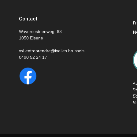
Contact
Fr
Waversesteenweg, 83
N
1050 Elsene
xxl.entreprendre@ixelles.brussels
0490 52 24 17
Av
l
E
Bo