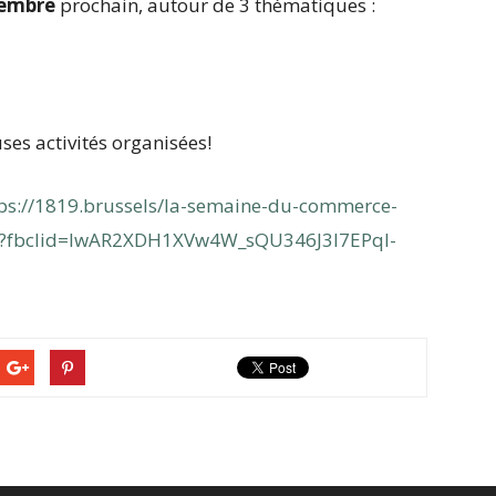
cembre
prochain, autour de 3 thématiques :
ses activités organisées!
ps://1819.brussels/la-semaine-du-commerce-
0?fbclid=IwAR2XDH1XVw4W_sQU346J3I7EPql-
g