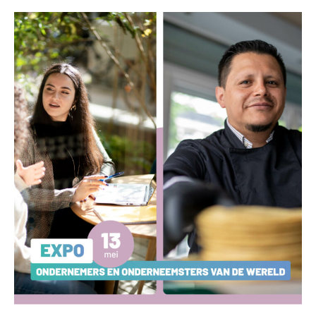
–
Ondernemen
XXL