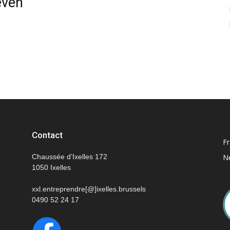
even
–
Ondernemen
Contact
Fr
Chaussée d’Ixelles 172
N
1050 Ixelles
xxl.entreprendre[@]ixelles.brussels
XXL
0490 52 24 17