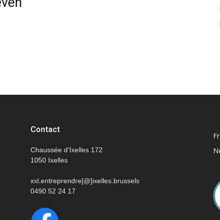
even
–
Ondernemen
Contact
Fr
Chaussée d’Ixelles 172
N
1050 Ixelles
xxl.entreprendre[@]ixelles.brussels
XXL
0490 52 24 17