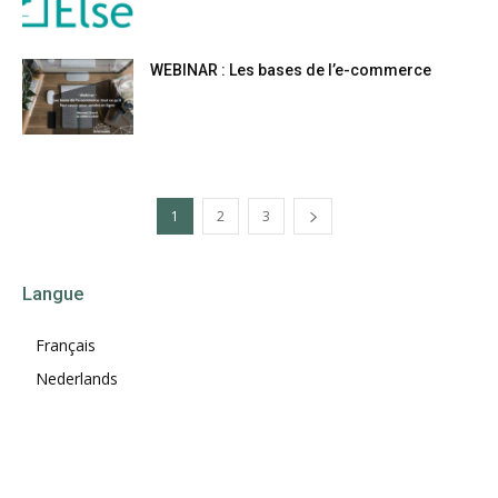
WEBINAR : Les bases de l’e-commerce
1
2
3
Langue
Français
Nederlands