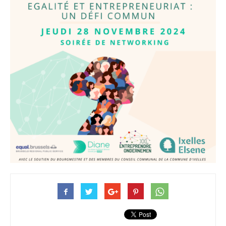
–
Ondernemen
XXL